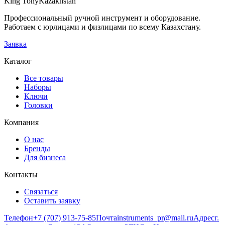
King Tony
Kazakhstan
В заявку
Профессиональный ручной инструмент и оборудование.
Работаем с юрлицами и физлицами по всему Казахстану.
Заявка
Каталог
Все товары
Наборы
Ключи
Головки
Компания
О нас
Бренды
Для бизнеса
Контакты
Связаться
Оставить заявку
Телефон
+7 (707) 913-75-85
Почта
instruments_pr@mail.ru
Адрес
г.