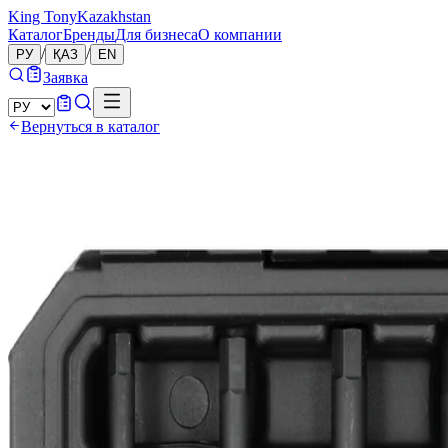
King Tony
Kazakhstan
Каталог
Бренды
Для бизнеса
О компании
/
/
РУ
ҚАЗ
EN
Заявка
Вернуться в каталог