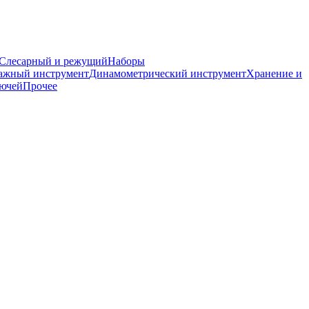
Слесарный и режущий
Наборы
ажный инструмент
Динамометрический инструмент
Хранение и
лючей
Прочее