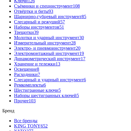
Ключи
126
Съёмники и специнструмент
108
Отвёртки и биты
93
Шарнирно-губцевый инструмент
85
Слесарный и режущий
57
Наборы инструментов
51
Трещотки
39
Молотки и ударный инструмент
30
Измерительный инструмент
28
Электро- и пневмоинструмент
20
Электромонтажный инструмент
19
Динамометрический инструмент
17
Хранение и тележки
13
Освещение
8
Расходники
7
Слесарный и ударный инструмент
6
Ремкомплекты
6
Шестигранные ключи
5
Наборы шестигранных ключей
5
Прочее
103
Бренд
Все бренды
KING TONY
652