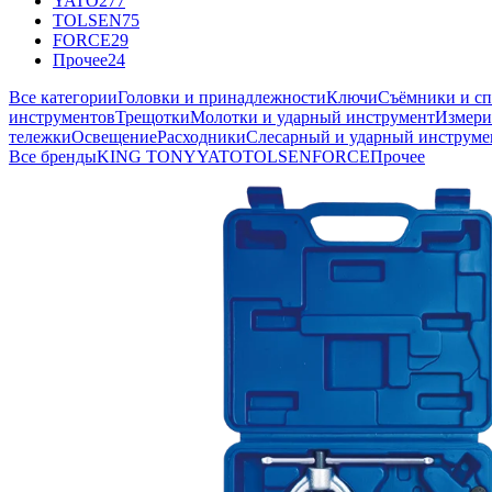
YATO
277
TOLSEN
75
FORCE
29
Прочее
24
Все категории
Головки и принадлежности
Ключи
Съёмники и с
инструментов
Трещотки
Молотки и ударный инструмент
Измери
тележки
Освещение
Расходники
Слесарный и ударный инструме
Все бренды
KING TONY
YATO
TOLSEN
FORCE
Прочее