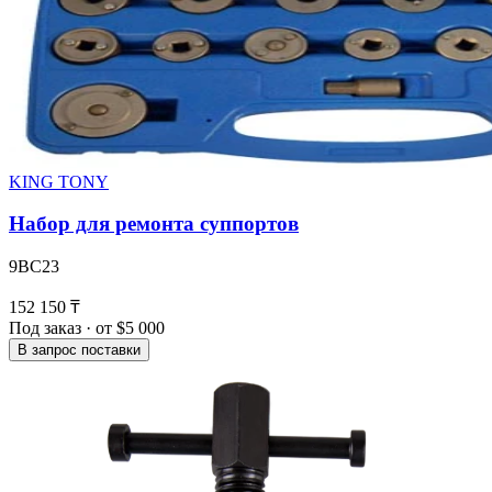
KING TONY
Набор для ремонта суппортов
9BC23
152 150 ₸
Под заказ · от $5 000
В запрос поставки