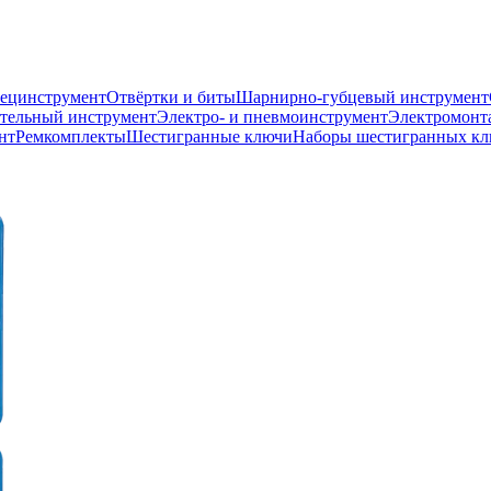
пецинструмент
Отвёртки и биты
Шарнирно-губцевый инструмент
тельный инструмент
Электро- и пневмоинструмент
Электромонт
нт
Ремкомплекты
Шестигранные ключи
Наборы шестигранных к