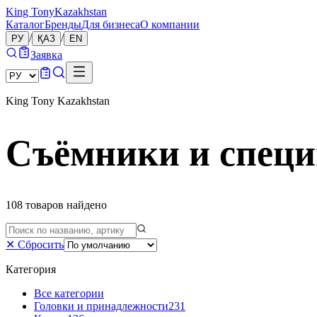
King Tony
Kazakhstan
Каталог
Бренды
Для бизнеса
О компании
/
/
РУ
ҚАЗ
EN
Заявка
King Tony Kazakhstan
Съёмники и специ
108
товаров
найдено
✕
Сбросить
Категория
Все категории
Головки и принадлежности
231