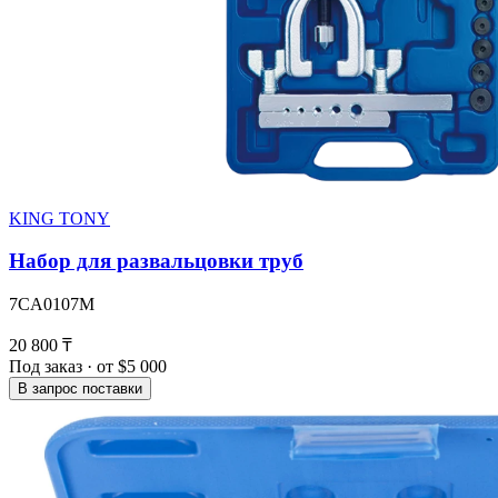
KING TONY
Набор для развальцовки труб
7CA0107M
20 800 ₸
Под заказ · от $5 000
В запрос поставки