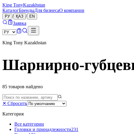
King Tony
Kazakhstan
Каталог
Бренды
Для бизнеса
О компании
/
/
РУ
ҚАЗ
EN
Заявка
King Tony Kazakhstan
Шарнирно-губцев
85
товаров
найдено
✕
Сбросить
Категория
Все категории
Головки и принадлежности
231