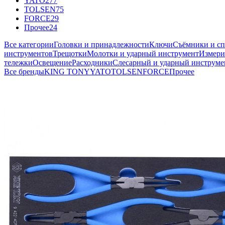
YATO
277
TOLSEN
75
FORCE
29
Прочее
24
Все категории
Головки и принадлежности
Ключи
Съёмники и с
инструментов
Трещотки
Молотки и ударный инструмент
Измери
тележки
Освещение
Расходники
Слесарный и ударный инструме
Все бренды
KING TONY
YATO
TOLSEN
FORCE
Прочее