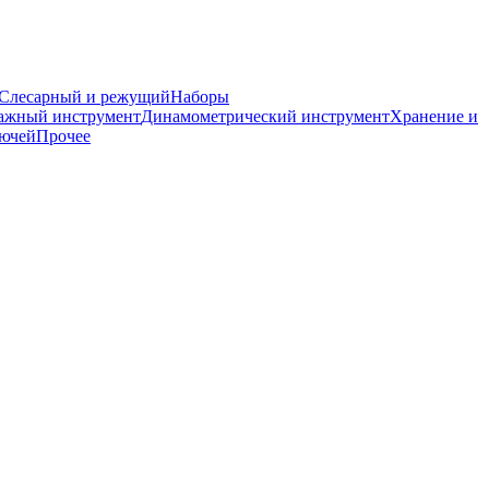
Слесарный и режущий
Наборы
ажный инструмент
Динамометрический инструмент
Хранение и
лючей
Прочее