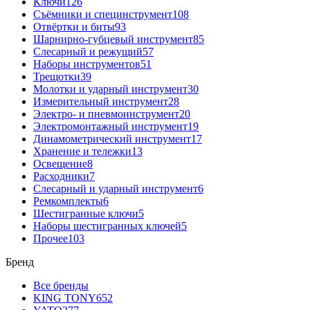
Ключи
126
Съёмники и специнструмент
108
Отвёртки и биты
93
Шарнирно-губцевый инструмент
85
Слесарный и режущий
57
Наборы инструментов
51
Трещотки
39
Молотки и ударный инструмент
30
Измерительный инструмент
28
Электро- и пневмоинструмент
20
Электромонтажный инструмент
19
Динамометрический инструмент
17
Хранение и тележки
13
Освещение
8
Расходники
7
Слесарный и ударный инструмент
6
Ремкомплекты
6
Шестигранные ключи
5
Наборы шестигранных ключей
5
Прочее
103
Бренд
Все бренды
KING TONY
652