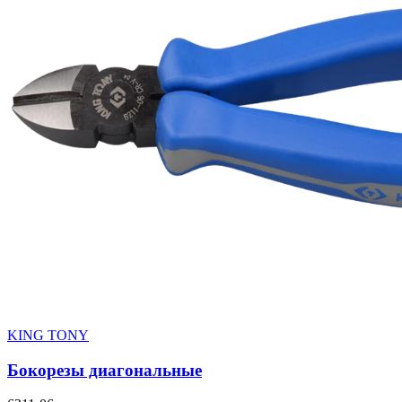
KING TONY
Бокорезы диагональные