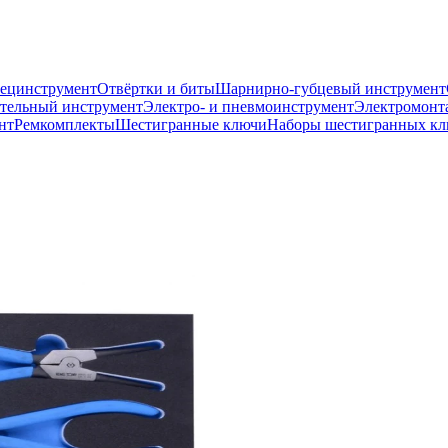
пецинструмент
Отвёртки и биты
Шарнирно-губцевый инструмент
тельный инструмент
Электро- и пневмоинструмент
Электромонт
нт
Ремкомплекты
Шестигранные ключи
Наборы шестигранных к