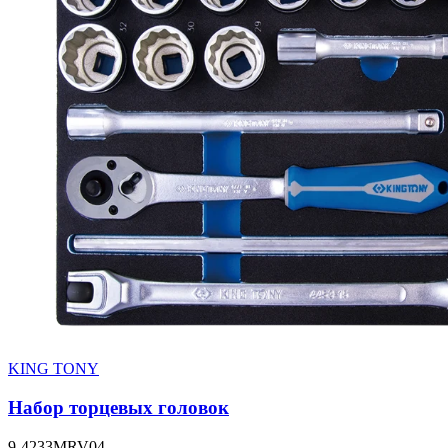
KING TONY
Набор торцевых головок
9-4233MRV04