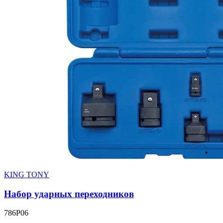
KING TONY
Набор ударных переходников
786P06