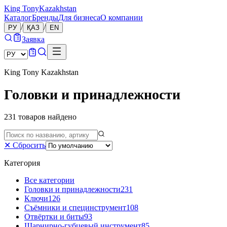
King Tony
Kazakhstan
Каталог
Бренды
Для бизнеса
О компании
/
/
РУ
ҚАЗ
EN
Заявка
King Tony Kazakhstan
Головки и принадлежности
231
товаров
найдено
✕
Сбросить
Категория
Все категории
Головки и принадлежности
231
Ключи
126
Съёмники и специнструмент
108
Отвёртки и биты
93
Шарнирно-губцевый инструмент
85