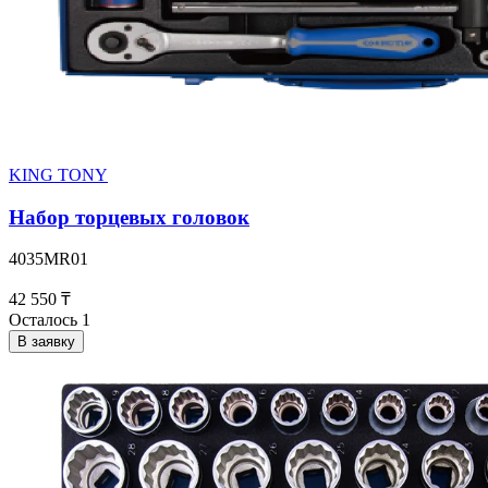
KING TONY
Набор торцевых головок
4035MR01
42 550 ₸
Осталось 1
В заявку