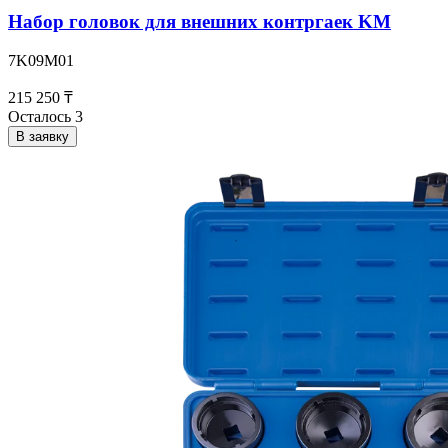
Набор головок для внешних контргаек KM
7K09M01
215 250 ₸
Осталось 3
В заявку