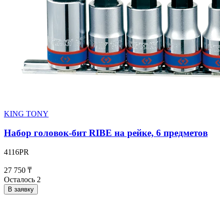
KING TONY
Набор головок-бит RIBE на рейке, 6 предметов
4116PR
27 750 ₸
Осталось 2
В заявку