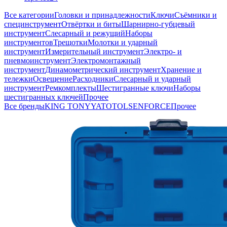
Все категории
Головки и принадлежности
Ключи
Съёмники и
специнструмент
Отвёртки и биты
Шарнирно-губцевый
инструмент
Слесарный и режущий
Наборы
инструментов
Трещотки
Молотки и ударный
инструмент
Измерительный инструмент
Электро- и
пневмоинструмент
Электромонтажный
инструмент
Динамометрический инструмент
Хранение и
тележки
Освещение
Расходники
Слесарный и ударный
инструмент
Ремкомплекты
Шестигранные ключи
Наборы
шестигранных ключей
Прочее
Все бренды
KING TONY
YATO
TOLSEN
FORCE
Прочее