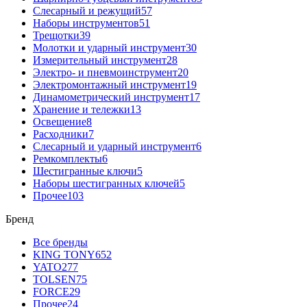
Слесарный и режущий
57
Наборы инструментов
51
Трещотки
39
Молотки и ударный инструмент
30
Измерительный инструмент
28
Электро- и пневмоинструмент
20
Электромонтажный инструмент
19
Динамометрический инструмент
17
Хранение и тележки
13
Освещение
8
Расходники
7
Слесарный и ударный инструмент
6
Ремкомплекты
6
Шестигранные ключи
5
Наборы шестигранных ключей
5
Прочее
103
Бренд
Все бренды
KING TONY
652
YATO
277
TOLSEN
75
FORCE
29
Прочее
24