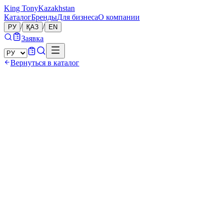
King Tony
Kazakhstan
Каталог
Бренды
Для бизнеса
О компании
/
/
РУ
ҚАЗ
EN
Заявка
Вернуться в каталог