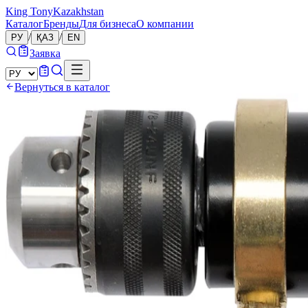
King Tony
Kazakhstan
Каталог
Бренды
Для бизнеса
О компании
/
/
РУ
ҚАЗ
EN
Заявка
Вернуться в каталог