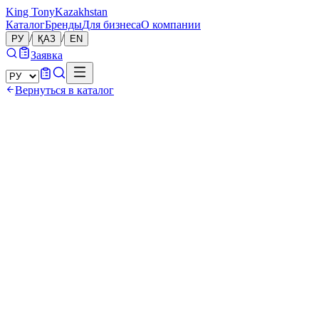
King Tony
Kazakhstan
Каталог
Бренды
Для бизнеса
О компании
/
/
РУ
ҚАЗ
EN
Заявка
Вернуться в каталог