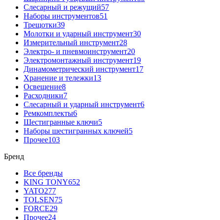
Слесарный и режущий
57
Наборы инструментов
51
Трещотки
39
Молотки и ударный инструмент
30
Измерительный инструмент
28
Электро- и пневмоинструмент
20
Электромонтажный инструмент
19
Динамометрический инструмент
17
Хранение и тележки
13
Освещение
8
Расходники
7
Слесарный и ударный инструмент
6
Ремкомплекты
6
Шестигранные ключи
5
Наборы шестигранных ключей
5
Прочее
103
Бренд
Все бренды
KING TONY
652
YATO
277
TOLSEN
75
FORCE
29
Прочее
24