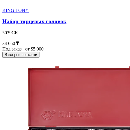
KING TONY
Набор торцевых головок
5039CR
34 650 ₸
Под заказ · от $5 000
В запрос поставки