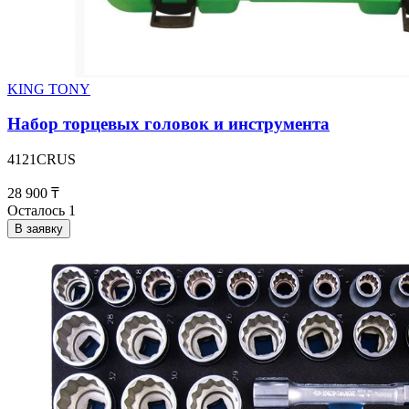
KING TONY
Набор торцевых головок и инструмента
4121CRUS
28 900 ₸
Осталось 1
В заявку