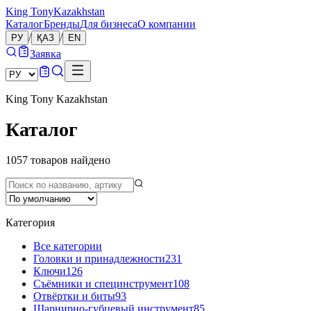
King Tony
Kazakhstan
Каталог
Бренды
Для бизнеса
О компании
/
/
РУ
ҚАЗ
EN
Заявка
King Tony Kazakhstan
Каталог
1057
товаров
найдено
Категория
Все категории
Головки и принадлежности
231
Ключи
126
Съёмники и специнструмент
108
Отвёртки и биты
93
Шарнирно-губцевый инструмент
85