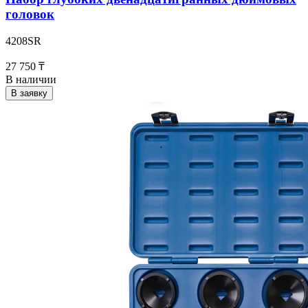
головок
4208SR
27 750 ₸
В наличии
В заявку