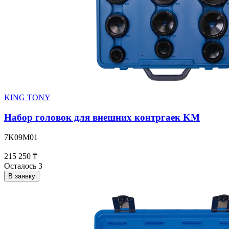
KING TONY
Набор головок для внешних контргаек KM
7K09M01
215 250 ₸
Осталось 3
В заявку