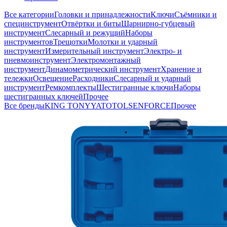
Все категории
Головки и принадлежности
Ключи
Съёмники и
специнструмент
Отвёртки и биты
Шарнирно-губцевый
инструмент
Слесарный и режущий
Наборы
инструментов
Трещотки
Молотки и ударный
инструмент
Измерительный инструмент
Электро- и
пневмоинструмент
Электромонтажный
инструмент
Динамометрический инструмент
Хранение и
тележки
Освещение
Расходники
Слесарный и ударный
инструмент
Ремкомплекты
Шестигранные ключи
Наборы
шестигранных ключей
Прочее
Все бренды
KING TONY
YATO
TOLSEN
FORCE
Прочее