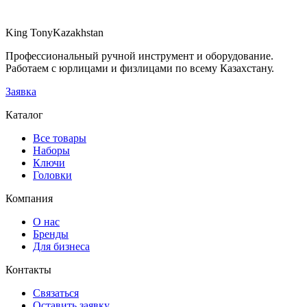
9 850 ₸
В наличии
King Tony
Kazakhstan
В заявку
Профессиональный ручной инструмент и оборудование.
Работаем с юрлицами и физлицами по всему Казахстану.
Заявка
Каталог
Все товары
Наборы
Ключи
Головки
Компания
О нас
Бренды
Для бизнеса
Контакты
Связаться
Оставить заявку