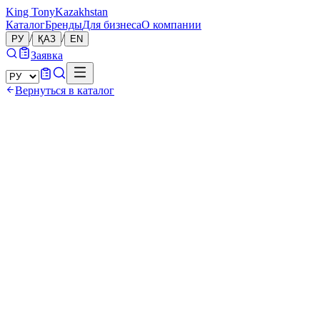
King Tony
Kazakhstan
Каталог
Бренды
Для бизнеса
О компании
/
/
РУ
ҚАЗ
EN
Заявка
Вернуться в каталог