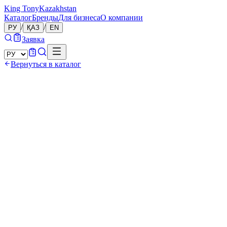
King Tony
Kazakhstan
Каталог
Бренды
Для бизнеса
О компании
/
/
РУ
ҚАЗ
EN
Заявка
Вернуться в каталог