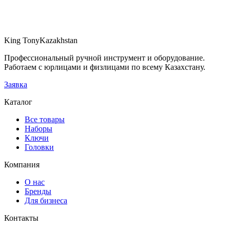
9TA5002A
27 750 ₸
В наличии
King Tony
Kazakhstan
В заявку
Профессиональный ручной инструмент и оборудование.
Работаем с юрлицами и физлицами по всему Казахстану.
Заявка
Каталог
Все товары
Наборы
Ключи
Головки
Компания
О нас
Бренды
Для бизнеса
Контакты