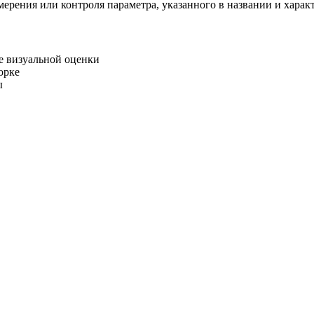
мерения или контроля параметра, указанного в названии и харак
е визуальной оценки
орке
ы