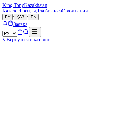
King Tony
Kazakhstan
Каталог
Бренды
Для бизнеса
О компании
/
/
РУ
ҚАЗ
EN
Заявка
Вернуться в каталог