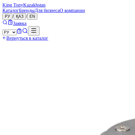
King Tony
Kazakhstan
Каталог
Бренды
Для бизнеса
О компании
/
/
РУ
ҚАЗ
EN
Заявка
Вернуться в каталог