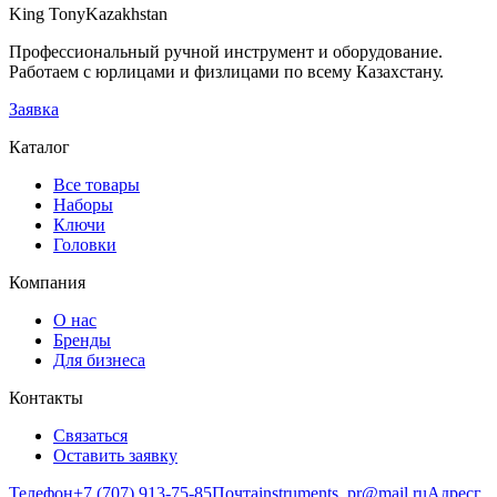
King Tony
Kazakhstan
В заявку
Профессиональный ручной инструмент и оборудование.
Работаем с юрлицами и физлицами по всему Казахстану.
Заявка
Каталог
Все товары
Наборы
Ключи
Головки
Компания
О нас
Бренды
Для бизнеса
Контакты
Связаться
Оставить заявку
Телефон
+7 (707) 913-75-85
Почта
instruments_pr@mail.ru
Адрес
г.